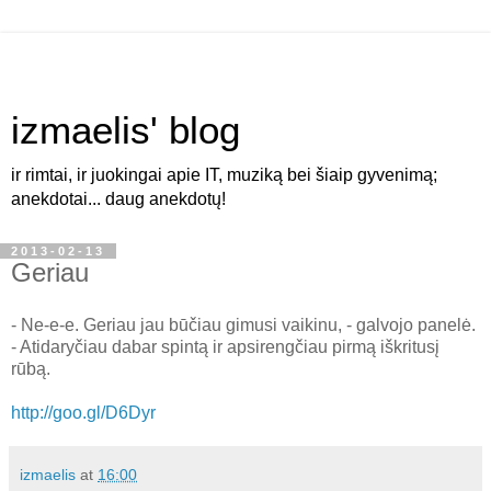
izmaelis' blog
ir rimtai, ir juokingai apie IT, muziką bei šiaip gyvenimą;
anekdotai... daug anekdotų!
2013-02-13
Geriau
- Ne-e-e. Geriau jau būčiau gimusi vaikinu, - galvojo panelė.
- Atidaryčiau dabar spintą ir apsirengčiau pirmą iškritusį
rūbą.
http://goo.gl/D6Dyr
izmaelis
at
16:00